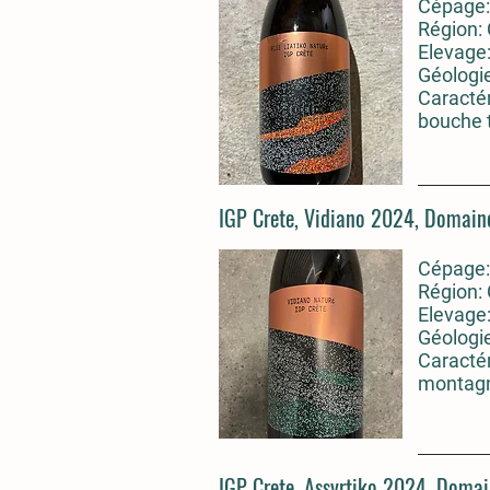
Cépage: 
Région:
Elevage:
Géologie
Caractér
bouche t
IGP Crete, Vidiano 2024, Domain
Cépage: 
Région:
Elevage:
Géologie
Caractér
montagne
IGP Crete, Assyrtiko 2024, Domai