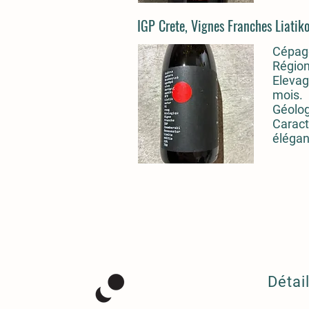
IGP Crete, Vignes Franches Liati
Cépage
Région
Elevag
mois.
Géolog
Caract
élégan
Détai