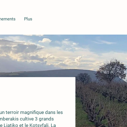
ènements
Plus
un terroir magnifique dans les
mberakis cultive 3 grands
 Liatiko et le Kotsyfali. La