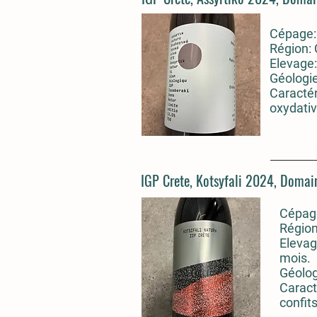
Cépage: 
Région:
Elevage:
Géologie
Caractér
oxydativ
IGP Crete, Kotsyfali 2024, Domai
Cépage
Région
Elevag
mois.
Géolog
Caract
confit